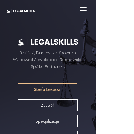
Basiński, Dubowska, Skowron,
Wujkowski Adwokacko- Radcowska
Spółka Partnerska
Strefa Lekarza
Zespół
Specjalizacje