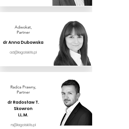
Adwokat,
Partner
dr Anna Dubowska
ad@legalskills.pl
Radca Prawny,
Partner
dr Radosław T.
Skowron
LL.M.
rs@legalskills.pl