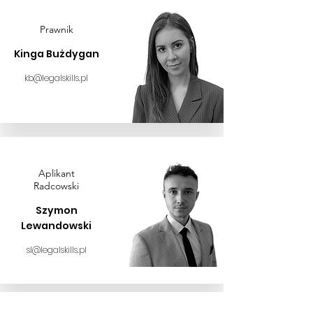
Prawnik
Kinga Bużdygan
kb@legalskills.pl
Aplikant
Radcowski
Szymon
Lewandowski
sl@legalskills.pl